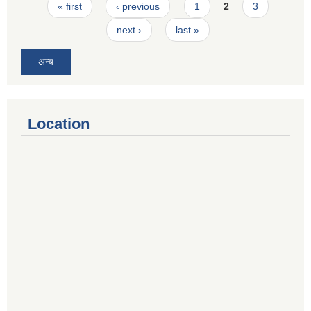
Pages
« first
‹ previous
1
2
3
next ›
last »
अन्य
Location