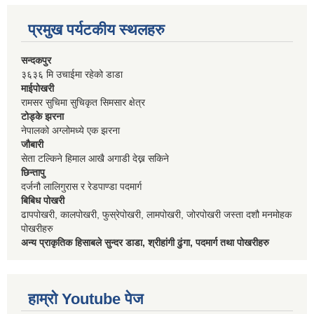
प्रमुख पर्यटकीय स्थलहरु
सन्दकपुर
३६३६ मि उचाईमा रहेको डाडा
माईपोखरी
रामसर सुचिमा सुचिकृत सिमसार क्षेत्र
टोड्के झरना
नेपालको अग्लोमध्ये एक झरना
जौबारी
सेता टल्किने हिमाल आखै अगाडी देख्न सकिने
छिन्तापु
दर्जनौ लालिगुरास र रेडपाण्डा पदमार्ग
बिबिध पोखरी
ढापपोखरी, कालपोखरी, फुस्रेपोखरी, लामपोखरी, जोरपोखरी जस्ता दशौ मनमोहक
पोखरीहरु
अन्य प्राकृतिक हिसाबले सुन्दर डाडा, श्रीहांगी ढुंगा, पदमार्ग तथा पोखरीहरु
हाम्रो Youtube पेज