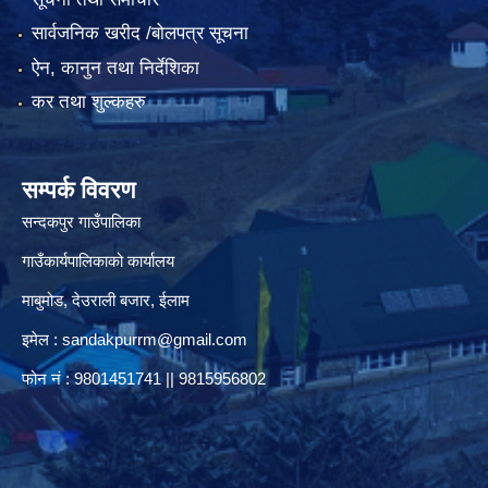
सार्वजनिक खरीद /बोलपत्र सूचना
ऐन, कानुन तथा निर्देशिका
कर तथा शुल्कहरु
सम्पर्क विवरण
सन्दकपुर गाउँपालिका
गाउँकार्यपालिकाको कार्यालय
माबुमोड, देउराली बजार, ईलाम
इमेल :
sandakpurrm@gmail.com
फोन नं : 9801451741 || 9815956802