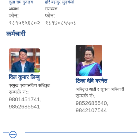
तुला राम गुरुङ्ग
हरि बहादुर लुङ्गेली
अध्यक्ष
उपाध्यक्ष
फोन:
फोन:
९८१५९५६८०२
९८१७०८५५०८
कर्मचारी
दिल कुमार लिम्बु
टिका देवि बस्नेत
प्रमुख प्रशासकिय अधिकृत
अधिकृत आठौं र सूचना अधिकारी
सम्पर्क नंः:
सम्पर्क नंः:
9801451741,
9852685540,
9852685541
9842107544