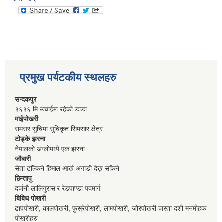
प्रमुख पर्यटकीय स्थलहरु
सन्दकपुर
३६३६ मि उचाईमा रहेको डाडा
माईपोखरी
रामसर सुचिमा सुचिकृत सिमसार क्षेत्र
टोड्के झरना
नेपालको अग्लोमध्ये एक झरना
जौबारी
सेता टल्किने हिमाल आखै अगाडी देख्न सकिने
छिन्तापु
दर्जनौ लालिगुरास र रेडपाण्डा पदमार्ग
बिबिध पोखरी
ढापपोखरी, कालपोखरी, फुस्रेपोखरी, लामपोखरी, जोरपोखरी जस्ता दशौ मनमोहक
पोखरीहरु