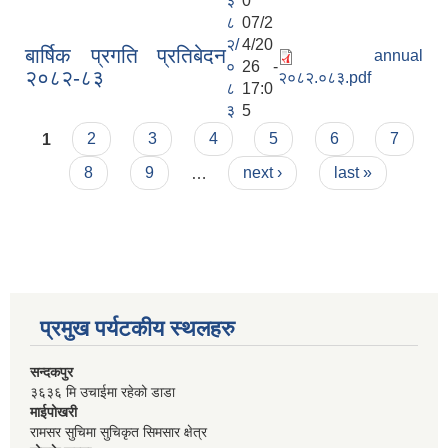
३
0
८
07/2
२/
4/20
बार्षिक प्रगति प्रतिबेदन
annual
०
26 -
२०८२-८३
२०८२.०८३.pdf
८
17:0
३
5
Pages
1
2
3
4
5
6
7
8
9
…
next ›
last »
प्रमुख पर्यटकीय स्थलहरु
सन्दकपुर
३६३६ मि उचाईमा रहेको डाडा
माईपोखरी
रामसर सुचिमा सुचिकृत सिमसार क्षेत्र