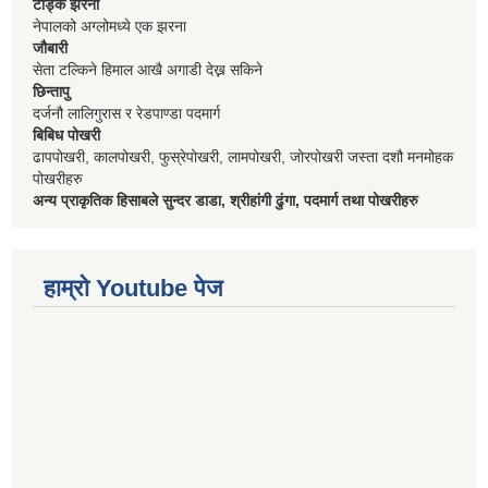
टोड्के झरना
नेपालको अग्लोमध्ये एक झरना
जौबारी
सेता टल्किने हिमाल आखै अगाडी देख्न सकिने
छिन्तापु
दर्जनौ लालिगुरास र रेडपाण्डा पदमार्ग
बिबिध पोखरी
ढापपोखरी, कालपोखरी, फुस्रेपोखरी, लामपोखरी, जोरपोखरी जस्ता दशौ मनमोहक
पोखरीहरु
अन्य प्राकृतिक हिसाबले सुन्दर डाडा, श्रीहांगी ढुंगा, पदमार्ग तथा पोखरीहरु
हाम्रो Youtube पेज