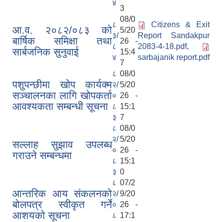
४
3
08/0
८
Citizens & Exit
आ.व. २०८२/०८३ को
5/20
३/
Report Sandakpur
बार्षिक समिक्षा तथा
26 -
८
2083-4-18.pdf
,
सार्बजनिक सुनुवाई
15:4
४
sarbajanik report.pdf
7
८
08/0
पशुपन्छीमा खोप कार्यक्म
२/
5/20
सञ्चालनका लागि खोपकर्ता
०
26 -
आवश्यकता सम्बन्धी सूचना
८
15:1
३
7
८
08/0
२/
5/20
सल्लाह सुझाव उपलब्ध
०
26 -
गराउने सम्बन्धमा
८
15:1
३
0
८
07/2
आन्तरिक आय संकलनको
२/
9/20
बोलपत्र स्वीकृत गर्ने
०
26 -
आशयको सूचना
८
17:1