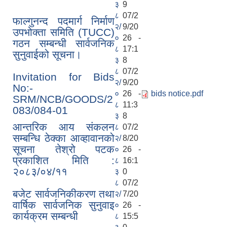
३
9
८
07/2
फाल्गुनन्द पदमार्ग निर्माण
२/
9/20
उपभोक्ता समिति (TUCC)
०
26 -
गठन सम्बन्धी सार्वजनिक
८
17:1
सुनुवाईको सूचना।
३
8
८
07/2
Invitation for Bids
२/
9/20
No:-
०
26 -
bids notice.pdf
SRM/NCB/GOODS/2
८
11:3
083/084-01
३
8
आन्तरिक आय संकलन
८
07/2
सम्बन्धि ठेक्का आव्हावानको
२/
8/20
सूचना तेश्रो पटक
०
26 -
प्रकाशित मिति :
८
16:1
२०८३/०४/११
३
0
८
07/2
बजेट सार्वजनिकीकरण तथा
२/
7/20
वार्षिक सार्वजनिक सुनुवाइ
०
26 -
कार्यक्रम सम्बन्धी
८
15:5