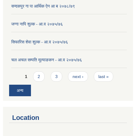
सन्दकपुर गा पा आर्थिक ऐन आ ब २०७८/७९
जग्गा नापि शुल्क - आ.व २०७५/७६
सिफारिस शेवा शुल्क - आ.व २०७५/७६
चल अचल सम्पति मूल्याङकन - आ.व २०७५/७६
Pages
1
2
3
next ›
last »
अन्य
Location