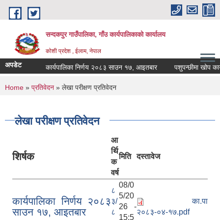
Skip to main content
सन्दकपुर गाउँपालिका, गाँउ कार्यपालिकाको कार्यालय
कोशी प्रदेश , ईलाम, नेपाल
अपडेट
कार्यपालिका निर्णय २०८३ साउन १७, आइतबार
पशुपन्छीमा खोप कार्यक्
You are here
Home
»
प्रतिवेदन
» लेखा परीक्षण प्रतिवेदन
लेखा परीक्षण प्रतिवेदन
आ
र्थि
शिर्षक
मिति
दस्तावेज
क
वर्ष
08/0
८
5/20
कार्यपालिका निर्णय २०८३
३/
का.पा
26 -
साउन १७, आइतबार
८
२०८३-०४-१७.pdf
15:5