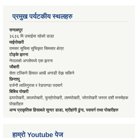
प्रमुख पर्यटकीय स्थलहरु
सन्दकपुर
३६३६ मि उचाईमा रहेको डाडा
माईपोखरी
रामसर सुचिमा सुचिकृत सिमसार क्षेत्र
टोड्के झरना
नेपालको अग्लोमध्ये एक झरना
जौबारी
सेता टल्किने हिमाल आखै अगाडी देख्न सकिने
छिन्तापु
दर्जनौ लालिगुरास र रेडपाण्डा पदमार्ग
बिबिध पोखरी
ढापपोखरी, कालपोखरी, फुस्रेपोखरी, लामपोखरी, जोरपोखरी जस्ता दशौ मनमोहक
पोखरीहरु
अन्य प्राकृतिक हिसाबले सुन्दर डाडा, श्रीहांगी ढुंगा, पदमार्ग तथा पोखरीहरु
हाम्रो Youtube पेज