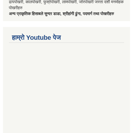
ढापपोखरी, कालपोखरी, फुस्रेपोखरी, लामपोखरी, जोरपोखरी जस्ता दशौ मनमोहक
पोखरीहरु
अन्य प्राकृतिक हिसाबले सुन्दर डाडा, श्रीहांगी ढुंगा, पदमार्ग तथा पोखरीहरु
हाम्रो Youtube पेज