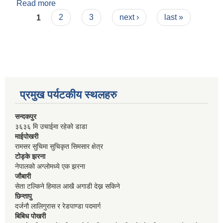
Read more
about स्थानीय विपद् व्यवस्थापन कोष स्थापना तथा
Pages
सञ्चालन कार्यविधि
1
2
3
next ›
last »
प्रमुख पर्यटकीय स्थलहरु
सन्दकपुर
३६३६ मि उचाईमा रहेको डाडा
माईपोखरी
रामसर सुचिमा सुचिकृत सिमसार क्षेत्र
टोड्के झरना
नेपालको अग्लोमध्ये एक झरना
जौबारी
सेता टल्किने हिमाल आखै अगाडी देख्न सकिने
छिन्तापु
दर्जनौ लालिगुरास र रेडपाण्डा पदमार्ग
बिबिध पोखरी