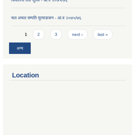
सिफारिस शेवा शुल्क - आ.व २०७५/७६
चल अचल सम्पति मूल्याङकन - आ.व २०७५/७६
Pages
1
2
3
next ›
last »
अन्य
Location