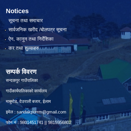
Notices
सूचना तथा समाचार
सार्वजनिक खरीद /बोलपत्र सूचना
ऐन, कानुन तथा निर्देशिका
कर तथा शुल्कहरु
सम्पर्क विवरण
सन्दकपुर गाउँपालिका
गाउँकार्यपालिकाको कार्यालय
माबुमोड, देउराली बजार, ईलाम
इमेल :
sandakpurrm@gmail.com
फोन नं : 9801451741 || 9815956802