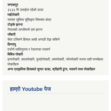
सन्दकपुर
३६३६ मि उचाईमा रहेको डाडा
माईपोखरी
रामसर सुचिमा सुचिकृत सिमसार क्षेत्र
टोड्के झरना
नेपालको अग्लोमध्ये एक झरना
जौबारी
सेता टल्किने हिमाल आखै अगाडी देख्न सकिने
छिन्तापु
दर्जनौ लालिगुरास र रेडपाण्डा पदमार्ग
बिबिध पोखरी
ढापपोखरी, कालपोखरी, फुस्रेपोखरी, लामपोखरी, जोरपोखरी जस्ता दशौ मनमोहक
पोखरीहरु
अन्य प्राकृतिक हिसाबले सुन्दर डाडा, श्रीहांगी ढुंगा, पदमार्ग तथा पोखरीहरु
हाम्रो Youtube पेज