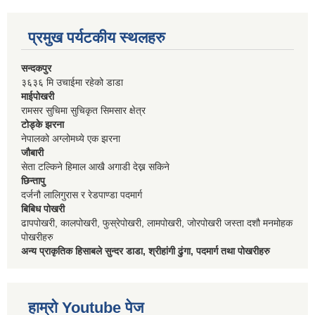
प्रमुख पर्यटकीय स्थलहरु
सन्दकपुर
३६३६ मि उचाईमा रहेको डाडा
माईपोखरी
रामसर सुचिमा सुचिकृत सिमसार क्षेत्र
टोड्के झरना
नेपालको अग्लोमध्ये एक झरना
जौबारी
सेता टल्किने हिमाल आखै अगाडी देख्न सकिने
छिन्तापु
दर्जनौ लालिगुरास र रेडपाण्डा पदमार्ग
बिबिध पोखरी
ढापपोखरी, कालपोखरी, फुस्रेपोखरी, लामपोखरी, जोरपोखरी जस्ता दशौ मनमोहक
पोखरीहरु
अन्य प्राकृतिक हिसाबले सुन्दर डाडा, श्रीहांगी ढुंगा, पदमार्ग तथा पोखरीहरु
हाम्रो Youtube पेज