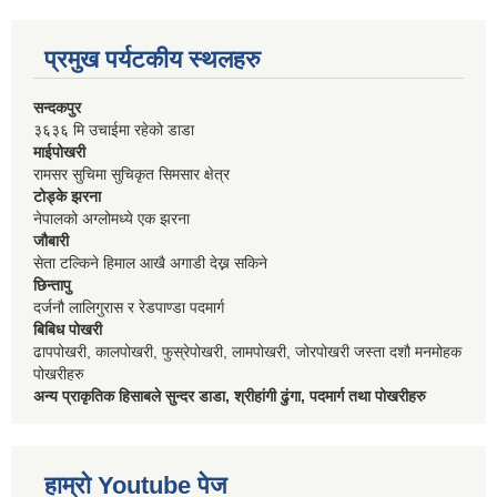
प्रमुख पर्यटकीय स्थलहरु
सन्दकपुर
३६३६ मि उचाईमा रहेको डाडा
माईपोखरी
रामसर सुचिमा सुचिकृत सिमसार क्षेत्र
टोड्के झरना
नेपालको अग्लोमध्ये एक झरना
जौबारी
सेता टल्किने हिमाल आखै अगाडी देख्न सकिने
छिन्तापु
दर्जनौ लालिगुरास र रेडपाण्डा पदमार्ग
बिबिध पोखरी
ढापपोखरी, कालपोखरी, फुस्रेपोखरी, लामपोखरी, जोरपोखरी जस्ता दशौ मनमोहक
पोखरीहरु
अन्य प्राकृतिक हिसाबले सुन्दर डाडा, श्रीहांगी ढुंगा, पदमार्ग तथा पोखरीहरु
हाम्रो Youtube पेज