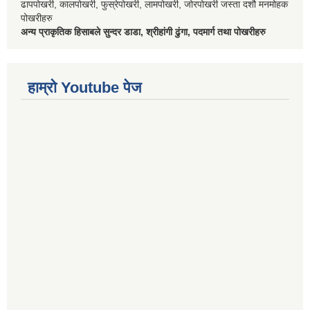
ढापपोखरी, कालपोखरी, फुस्रेपोखरी, लामपोखरी, जोरपोखरी जस्ता दशौ मनमोहक
पोखरीहरु
अन्य प्राकृतिक हिसाबले सुन्दर डाडा, श्रीहांगी ढुंगा, पदमार्ग तथा पोखरीहरु
हाम्रो Youtube पेज