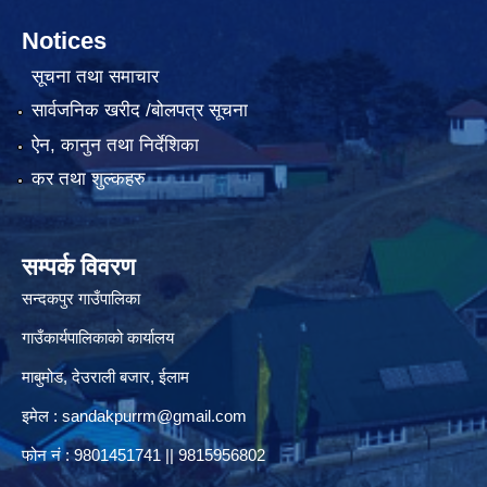
Notices
सूचना तथा समाचार
सार्वजनिक खरीद /बोलपत्र सूचना
ऐन, कानुन तथा निर्देशिका
कर तथा शुल्कहरु
सम्पर्क विवरण
सन्दकपुर गाउँपालिका
गाउँकार्यपालिकाको कार्यालय
माबुमोड, देउराली बजार, ईलाम
इमेल :
sandakpurrm@gmail.com
फोन नं : 9801451741 || 9815956802