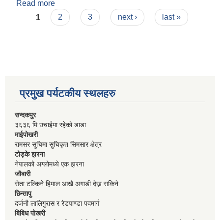
Read more
about स्थानीय विपद् व्यवस्थापन कोष स्थापना तथा
Pages
सञ्चालन कार्यविधि
1
2
3
next ›
last »
प्रमुख पर्यटकीय स्थलहरु
सन्दकपुर
३६३६ मि उचाईमा रहेको डाडा
माईपोखरी
रामसर सुचिमा सुचिकृत सिमसार क्षेत्र
टोड्के झरना
नेपालको अग्लोमध्ये एक झरना
जौबारी
सेता टल्किने हिमाल आखै अगाडी देख्न सकिने
छिन्तापु
दर्जनौ लालिगुरास र रेडपाण्डा पदमार्ग
बिबिध पोखरी