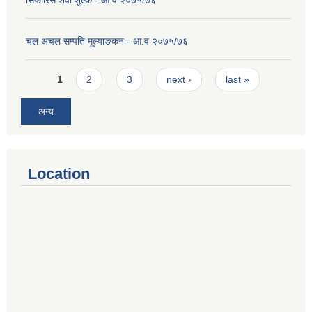
सिफारिस शेवा शुल्क - आ.व २०७५/७६
चल अचल सम्पति मूल्याङकन - आ.व २०७५/७६
Pages
1
2
3
next ›
last »
अन्य
Location