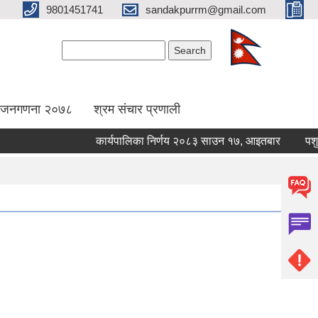
9801451741
sandakpurrm@gmail.com
Search form
Search
िय जनगणना २०७८
श्रम संचार प्रणाली
कार्यपालिका निर्णय २०८३ साउन १७, आइतबार
पशुपन्छी