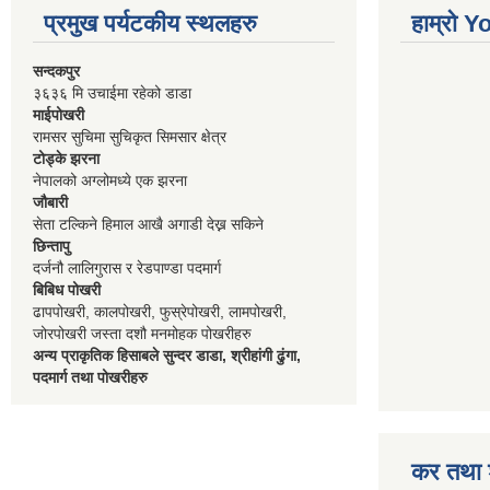
प्रमुख पर्यटकीय स्थलहरु
हाम्रो 
सन्दकपुर
३६३६ मि उचाईमा रहेको डाडा
माईपोखरी
रामसर सुचिमा सुचिकृत सिमसार क्षेत्र
टोड्के झरना
नेपालको अग्लोमध्ये एक झरना
जौबारी
सेता टल्किने हिमाल आखै अगाडी देख्न सकिने
छिन्तापु
दर्जनौ लालिगुरास र रेडपाण्डा पदमार्ग
बिबिध पोखरी
ढापपोखरी, कालपोखरी, फुस्रेपोखरी, लामपोखरी,
जोरपोखरी जस्ता दशौ मनमोहक पोखरीहरु
अन्य प्राकृतिक हिसाबले सुन्दर डाडा, श्रीहांगी ढुंगा,
पदमार्ग तथा पोखरीहरु
कर तथा श