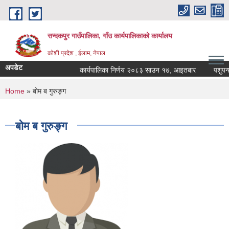
Skip to main content
सन्दकपुर गाउँपालिका, गाँउ कार्यपालिकाको कार्यालय
कोशी प्रदेश , ईलाम, नेपाल
अपडेट
कार्यपालिका निर्णय २०८३ साउन १७, आइतबार
पशुपन्छीम
You are here
Home
» बोम ब गुरुङ्ग
बोम ब गुरुङ्ग