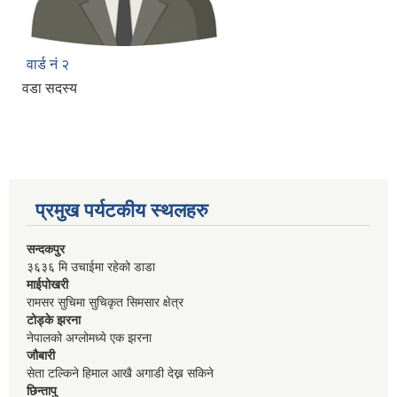
वार्ड नं २
वडा सदस्य
प्रमुख पर्यटकीय स्थलहरु
सन्दकपुर
३६३६ मि उचाईमा रहेको डाडा
माईपोखरी
रामसर सुचिमा सुचिकृत सिमसार क्षेत्र
टोड्के झरना
नेपालको अग्लोमध्ये एक झरना
जौबारी
सेता टल्किने हिमाल आखै अगाडी देख्न सकिने
छिन्तापु