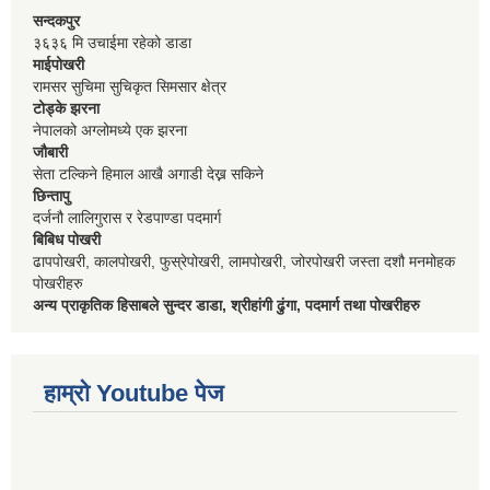
सन्दकपुर
३६३६ मि उचाईमा रहेको डाडा
माईपोखरी
रामसर सुचिमा सुचिकृत सिमसार क्षेत्र
टोड्के झरना
नेपालको अग्लोमध्ये एक झरना
जौबारी
सेता टल्किने हिमाल आखै अगाडी देख्न सकिने
छिन्तापु
दर्जनौ लालिगुरास र रेडपाण्डा पदमार्ग
बिबिध पोखरी
ढापपोखरी, कालपोखरी, फुस्रेपोखरी, लामपोखरी, जोरपोखरी जस्ता दशौ मनमोहक
पोखरीहरु
अन्य प्राकृतिक हिसाबले सुन्दर डाडा, श्रीहांगी ढुंगा, पदमार्ग तथा पोखरीहरु
हाम्रो Youtube पेज