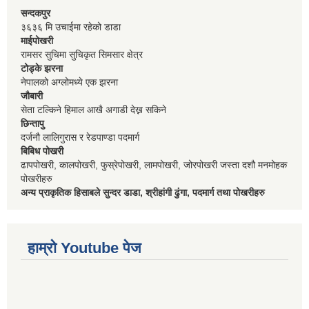
सन्दकपुर
३६३६ मि उचाईमा रहेको डाडा
माईपोखरी
रामसर सुचिमा सुचिकृत सिमसार क्षेत्र
टोड्के झरना
नेपालको अग्लोमध्ये एक झरना
जौबारी
सेता टल्किने हिमाल आखै अगाडी देख्न सकिने
छिन्तापु
दर्जनौ लालिगुरास र रेडपाण्डा पदमार्ग
बिबिध पोखरी
ढापपोखरी, कालपोखरी, फुस्रेपोखरी, लामपोखरी, जोरपोखरी जस्ता दशौ मनमोहक
पोखरीहरु
अन्य प्राकृतिक हिसाबले सुन्दर डाडा, श्रीहांगी ढुंगा, पदमार्ग तथा पोखरीहरु
हाम्रो Youtube पेज