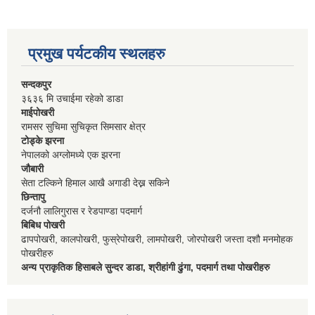
प्रमुख पर्यटकीय स्थलहरु
सन्दकपुर
३६३६ मि उचाईमा रहेको डाडा
माईपोखरी
रामसर सुचिमा सुचिकृत सिमसार क्षेत्र
टोड्के झरना
नेपालको अग्लोमध्ये एक झरना
जौबारी
सेता टल्किने हिमाल आखै अगाडी देख्न सकिने
छिन्तापु
दर्जनौ लालिगुरास र रेडपाण्डा पदमार्ग
बिबिध पोखरी
ढापपोखरी, कालपोखरी, फुस्रेपोखरी, लामपोखरी, जोरपोखरी जस्ता दशौ मनमोहक
पोखरीहरु
अन्य प्राकृतिक हिसाबले सुन्दर डाडा, श्रीहांगी ढुंगा, पदमार्ग तथा पोखरीहरु