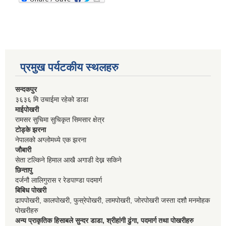
प्रमुख पर्यटकीय स्थलहरु
सन्दकपुर
३६३६ मि उचाईमा रहेको डाडा
माईपोखरी
रामसर सुचिमा सुचिकृत सिमसार क्षेत्र
टोड्के झरना
नेपालको अग्लोमध्ये एक झरना
जौबारी
सेता टल्किने हिमाल आखै अगाडी देख्न सकिने
छिन्तापु
दर्जनौ लालिगुरास र रेडपाण्डा पदमार्ग
बिबिध पोखरी
ढापपोखरी, कालपोखरी, फुस्रेपोखरी, लामपोखरी, जोरपोखरी जस्ता दशौ मनमोहक
पोखरीहरु
अन्य प्राकृतिक हिसाबले सुन्दर डाडा, श्रीहांगी ढुंगा, पदमार्ग तथा पोखरीहरु