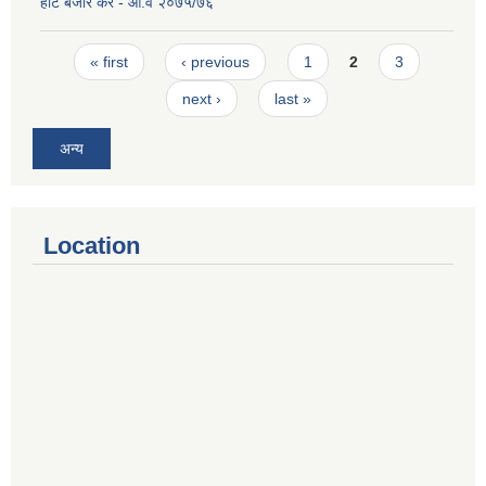
हाट बजार कर - आ.व २०७५/७६
Pages
« first
‹ previous
1
2
3
next ›
last »
अन्य
Location