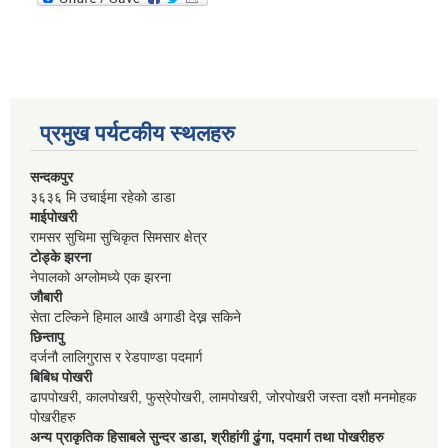
प्रमुख पर्यटकीय स्थलहरु
सन्दकपुर
३६३६ मि उचाईमा रहेको डाडा
माईपोखरी
रामसर सुचिमा सुचिकृत सिमसार क्षेत्र
टोड्के झरना
नेपालको अग्लोमध्ये एक झरना
जौबारी
सेता टल्किने हिमाल आखै अगाडी देख्न सकिने
छिन्तापु
दर्जनौ लालिगुरास र रेडपाण्डा पदमार्ग
बिबिध पोखरी
ढापपोखरी, कालपोखरी, फुस्रेपोखरी, लामपोखरी, जोरपोखरी जस्ता दशौ मनमोहक
पोखरीहरु
अन्य प्राकृतिक हिसाबले सुन्दर डाडा, श्रीहांगी ढुंगा, पदमार्ग तथा पोखरीहरु