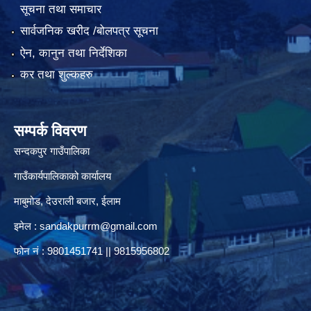
सूचना तथा समाचार
सार्वजनिक खरीद /बोलपत्र सूचना
ऐन, कानुन तथा निर्देशिका
कर तथा शुल्कहरु
सम्पर्क विवरण
सन्दकपुर गाउँपालिका
गाउँकार्यपालिकाको कार्यालय
माबुमोड, देउराली बजार, ईलाम
इमेल :
sandakpurrm@gmail.com
फोन नं : 9801451741 || 9815956802