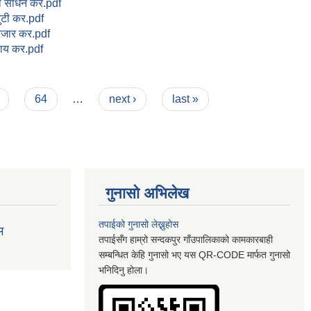
ी साधन कर.pdf
ुटी कर.pdf
बजार कर.pdf
साय कर.pdf
64
…
next ›
last »
गुनासो अभिलेख
तपाईको गुनासो लेख्नुहोस
म
तपाईसँग हाम्रो सन्दकपुर गाँउपालिकाको कामकारबाही
सम्बन्धित केहि गुनासो भए यस QR-CODE मार्फत गुनासो
भनिदिनु होला।