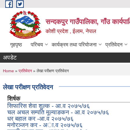
Skip to main content
सन्दकपुर गाउँपालिका, गाँउ कार्यप
कोशी प्रदेश , ईलाम, नेपाल
गृहपृष्ठ
परिचय
कार्यक्रम तथा परियोजना
प्रतिवेदन
अपडेट
You are here
Home
»
प्रतिवेदन
» लेखा परीक्षण प्रतिवेदन
लेखा परीक्षण प्रतिवेदन
शिर्षक
सिफारिस शेवा शुल्क - आ.व २०७५/७६
चल अचल सम्पति मूल्याङकन - आ.व २०७५/७६
धर बहाल कर -आ.व २०७५/७६
मनोरञ्जन कर - अा.व २०७५/७६