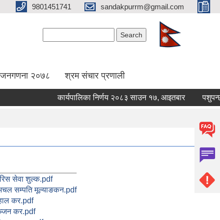
9801451741
sandakpurrm@gmail.com
Search form
Search
िय जनगणना २०७८
श्रम संचार प्रणाली
कार्यपालिका निर्णय २०८३ साउन १७, आइतबार
पशुपन्छीमा
िस सेवा शुल्क.pdf
चल सम्पति मूल्याङकन.pdf
हाल कर.pdf
ञ्जन कर.pdf