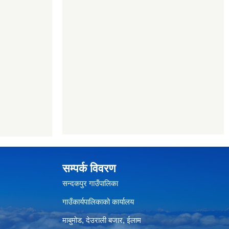
सम्पर्क विवरण
सन्दकपुर गाउँपालिका
गाउँकार्यपालिकाको कार्यालय
माबुमोड, देउराली बजार, ईलाम