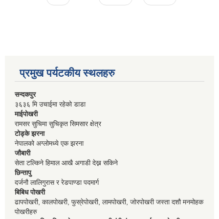
प्रमुख पर्यटकीय स्थलहरु
सन्दकपुर
३६३६ मि उचाईमा रहेको डाडा
माईपोखरी
रामसर सुचिमा सुचिकृत सिमसार क्षेत्र
टोड्के झरना
नेपालको अग्लोमध्ये एक झरना
जौबारी
सेता टल्किने हिमाल आखै अगाडी देख्न सकिने
छिन्तापु
दर्जनौ लालिगुरास र रेडपाण्डा पदमार्ग
बिबिध पोखरी
ढापपोखरी, कालपोखरी, फुस्रेपोखरी, लामपोखरी, जोरपोखरी जस्ता दशौ मनमोहक
पोखरीहरु