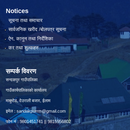
Notices
सूचना तथा समाचार
सार्वजनिक खरीद /बोलपत्र सूचना
ऐन, कानुन तथा निर्देशिका
कर तथा शुल्कहरु
सम्पर्क विवरण
सन्दकपुर गाउँपालिका
गाउँकार्यपालिकाको कार्यालय
माबुमोड, देउराली बजार, ईलाम
इमेल :
sandakpurrm@gmail.com
फोन नं : 9801451741 || 9815956802