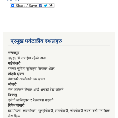
प्रमुख पर्यटकीय स्थलहरु
सन्दकपुर
३६३६ मि उचाईमा रहेको डाडा
माईपोखरी
रामसर सुचिमा सुचिकृत सिमसार क्षेत्र
टोड्के झरना
नेपालको अग्लोमध्ये एक झरना
जौबारी
सेता टल्किने हिमाल आखै अगाडी देख्न सकिने
छिन्तापु
दर्जनौ लालिगुरास र रेडपाण्डा पदमार्ग
बिबिध पोखरी
ढापपोखरी, कालपोखरी, फुस्रेपोखरी, लामपोखरी, जोरपोखरी जस्ता दशौ मनमोहक
पोखरीहरु