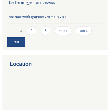
सिफारिस शेवा शुल्क - आ.व २०७५/७६
चल अचल सम्पति मूल्याङकन - आ.व २०७५/७६
Pages
1
2
3
next ›
last »
अन्य
Location