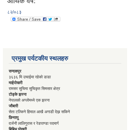
आर्थिक वर्ष:
८२/०८३
प्रमुख पर्यटकीय स्थलहरु
सन्दकपुर
३६३६ मि उचाईमा रहेको डाडा
माईपोखरी
रामसर सुचिमा सुचिकृत सिमसार क्षेत्र
टोड्के झरना
नेपालको अग्लोमध्ये एक झरना
जौबारी
सेता टल्किने हिमाल आखै अगाडी देख्न सकिने
छिन्तापु
दर्जनौ लालिगुरास र रेडपाण्डा पदमार्ग
बिबिध पोखरी