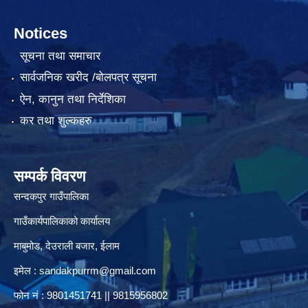
Notices
सूचना तथा समाचार
सार्वजनिक खरीद /बोलपत्र सूचना
ऐन, कानुन तथा निर्देशिका
कर तथा शुल्कहरु
सम्पर्क विवरण
सन्दकपुर गाउँपालिका
गाउँकार्यपालिकाको कार्यालय
माबुमोड, देउराली बजार, ईलाम
इमेल :
sandakpurrm@gmail.com
फोन नं : 9801451741 || 9815956802