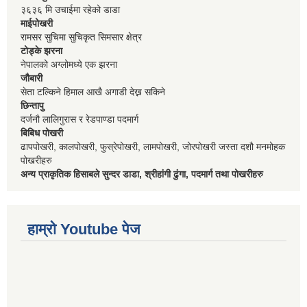
३६३६ मि उचाईमा रहेको डाडा
माईपोखरी
रामसर सुचिमा सुचिकृत सिमसार क्षेत्र
टोड्के झरना
नेपालको अग्लोमध्ये एक झरना
जौबारी
सेता टल्किने हिमाल आखै अगाडी देख्न सकिने
छिन्तापु
दर्जनौ लालिगुरास र रेडपाण्डा पदमार्ग
बिबिध पोखरी
ढापपोखरी, कालपोखरी, फुस्रेपोखरी, लामपोखरी, जोरपोखरी जस्ता दशौ मनमोहक
पोखरीहरु
अन्य प्राकृतिक हिसाबले सुन्दर डाडा, श्रीहांगी ढुंगा, पदमार्ग तथा पोखरीहरु
हाम्रो Youtube पेज