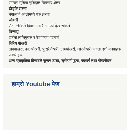
रामसर सुचिमा सुचिकृत सिमसार क्षेत्र
टोड्के झरना
नेपालको अग्लोमध्ये एक झरना
जौबारी
सेता टल्किने हिमाल आखै अगाडी देख्न सकिने
छिन्तापु
दर्जनौ लालिगुरास र रेडपाण्डा पदमार्ग
बिबिध पोखरी
ढापपोखरी, कालपोखरी, फुस्रेपोखरी, लामपोखरी, जोरपोखरी जस्ता दशौ मनमोहक
पोखरीहरु
अन्य प्राकृतिक हिसाबले सुन्दर डाडा, श्रीहांगी ढुंगा, पदमार्ग तथा पोखरीहरु
हाम्रो Youtube पेज