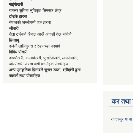
माईपोखरी
रामसर सुचिमा सुचिकृत सिमसार क्षेत्र
टोड्के झरना
नेपालको अग्लोमध्ये एक झरना
जौबारी
सेता टल्किने हिमाल आखै अगाडी देख्न सकिने
छिन्तापु
दर्जनौ लालिगुरास र रेडपाण्डा पदमार्ग
बिबिध पोखरी
ढापपोखरी, कालपोखरी, फुस्रेपोखरी, लामपोखरी,
जोरपोखरी जस्ता दशौ मनमोहक पोखरीहरु
अन्य प्राकृतिक हिसाबले सुन्दर डाडा, श्रीहांगी ढुंगा,
पदमार्ग तथा पोखरीहरु
कर तथा श
सन्दकपुर गा 