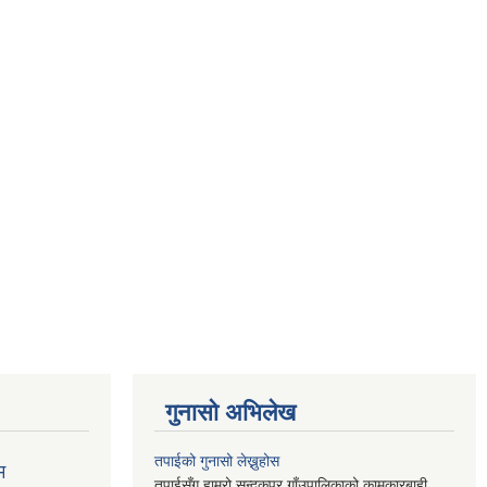
गुनासो अभिलेख
तपाईको गुनासो लेख्नुहोस
म
तपाईसँग हाम्रो सन्दकपुर गाँउपालिकाको कामकारबाही