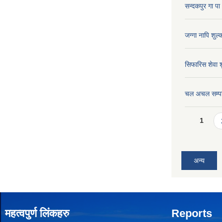
सन्दकपुर गा 
जग्गा नापि शु
सिफारिस शेवा
चल अचल सम्प
Pages
1
अन्य
महत्वपुर्ण लिंकहरु
Reports