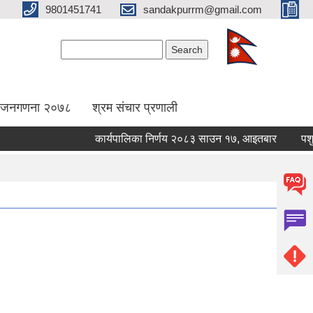
9801451741
sandakpurrm@gmail.com
Search form
Search
िय जनगणना २०७८
श्रम संचार प्रणाली
कार्यपालिका निर्णय २०८३ साउन १७, आइतबार
पशुपन्छ