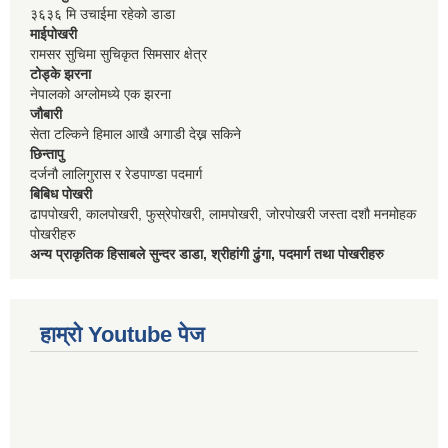
३६३६ मि उचाईमा रहेको डाडा
माईपोखरी
रामसर सुचिमा सुचिकृत सिमसार क्षेत्र
टोड्के झरना
नेपालको अग्लोमध्ये एक झरना
जौबारी
सेता टल्किने हिमाल आखै अगाडी देख्न सकिने
छिन्तापु
दर्जनौ लालिगुरास र रेडपाण्डा पदमार्ग
बिबिध पोखरी
ढापपोखरी, कालपोखरी, फुस्रेपोखरी, लामपोखरी, जोरपोखरी जस्ता दशौ मनमोहक
पोखरीहरु
अन्य प्राकृतिक हिसाबले सुन्दर डाडा, श्रीहांगी ढुंगा, पदमार्ग तथा पोखरीहरु
हाम्रो Youtube पेज