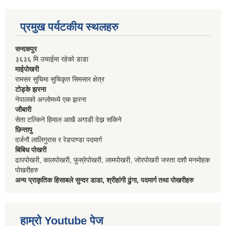
प्रमुख पर्यटकीय स्थलहरु
सन्दकपुर
३६३६ मि उचाईमा रहेको डाडा
माईपोखरी
रामसर सुचिमा सुचिकृत सिमसार क्षेत्र
टोड्के झरना
नेपालको अग्लोमध्ये एक झरना
जौबारी
सेता टल्किने हिमाल आखै अगाडी देख्न सकिने
छिन्तापु
दर्जनौ लालिगुरास र रेडपाण्डा पदमार्ग
बिबिध पोखरी
ढापपोखरी, कालपोखरी, फुस्रेपोखरी, लामपोखरी, जोरपोखरी जस्ता दशौ मनमोहक
पोखरीहरु
अन्य प्राकृतिक हिसाबले सुन्दर डाडा, श्रीहांगी ढुंगा, पदमार्ग तथा पोखरीहरु
हाम्रो Youtube पेज