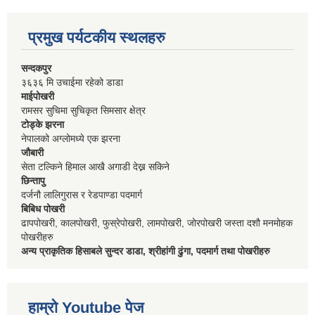
प्रमुख पर्यटकीय स्थलहरु
सन्दकपुर
३६३६ मि उचाईमा रहेको डाडा
माईपोखरी
रामसर सुचिमा सुचिकृत सिमसार क्षेत्र
टोड्के झरना
नेपालको अग्लोमध्ये एक झरना
जौबारी
सेता टल्किने हिमाल आखै अगाडी देख्न सकिने
छिन्तापु
दर्जनौ लालिगुरास र रेडपाण्डा पदमार्ग
बिबिध पोखरी
ढापपोखरी, कालपोखरी, फुस्रेपोखरी, लामपोखरी, जोरपोखरी जस्ता दशौ मनमोहक
पोखरीहरु
अन्य प्राकृतिक हिसाबले सुन्दर डाडा, श्रीहांगी ढुंगा, पदमार्ग तथा पोखरीहरु
हाम्रो Youtube पेज