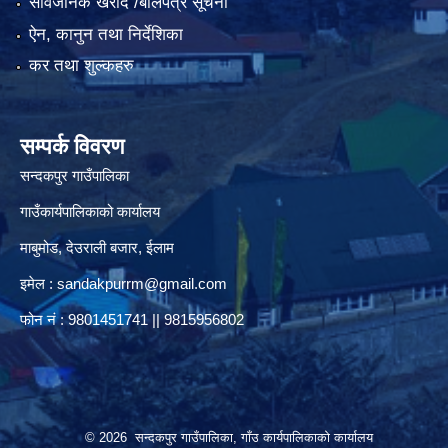
सार्वजनिक खरीद /बोलपत्र सूचना
ऐन, कानुन तथा निर्देशिका
कर तथा शुल्कहरु
सम्पर्क विवरण
सन्दकपुर गाउँपालिका
गाउँकार्यपालिकाको कार्यालय
माबुमोड, देउराली बजार, ईलाम
इमेल :
sandakpurrm@gmail.com
फोन नं : 9801451741 || 9815956802
© 2026 सन्दकपुर गाउँपालिका, गाँउ कार्यपालिकाको कार्यालय