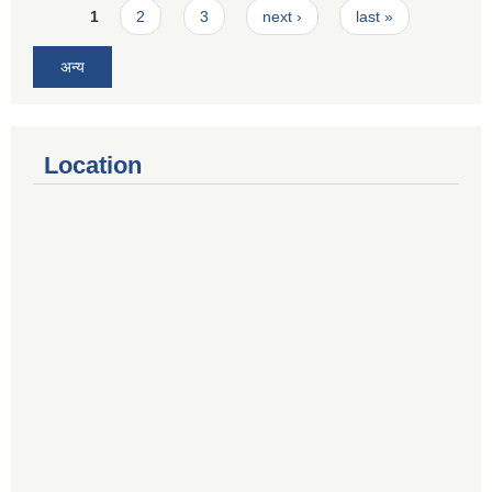
Pages
1
2
3
next ›
last »
अन्य
Location