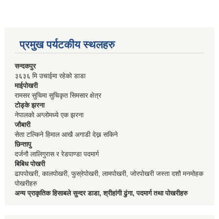
प्रमुख पर्यटकीय स्थलहरु
सन्दकपुर
३६३६ मि उचाईमा रहेको डाडा
माईपोखरी
रामसर सुचिमा सुचिकृत सिमसार क्षेत्र
टोड्के झरना
नेपालको अग्लोमध्ये एक झरना
जौबारी
सेता टल्किने हिमाल आखै अगाडी देख्न सकिने
छिन्तापु
दर्जनौ लालिगुरास र रेडपाण्डा पदमार्ग
बिबिध पोखरी
ढापपोखरी, कालपोखरी, फुस्रेपोखरी, लामपोखरी, जोरपोखरी जस्ता दशौ मनमोहक
पोखरीहरु
अन्य प्राकृतिक हिसाबले सुन्दर डाडा, श्रीहांगी ढुंगा, पदमार्ग तथा पोखरीहरु