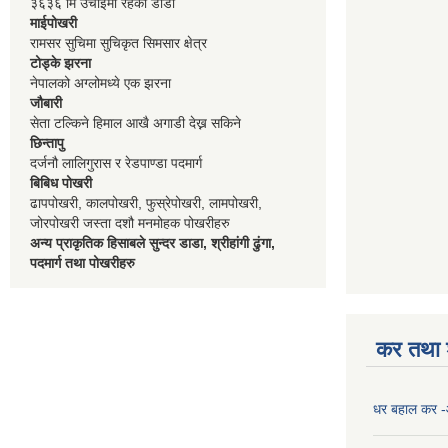
३६३६ मि उचाईमा रहेको डाडा
माईपोखरी
रामसर सुचिमा सुचिकृत सिमसार क्षेत्र
टोड्के झरना
नेपालको अग्लोमध्ये एक झरना
जौबारी
सेता टल्किने हिमाल आखै अगाडी देख्न सकिने
छिन्तापु
दर्जनौ लालिगुरास र रेडपाण्डा पदमार्ग
बिबिध पोखरी
ढापपोखरी, कालपोखरी, फुस्रेपोखरी, लामपोखरी,
जोरपोखरी जस्ता दशौ मनमोहक पोखरीहरु
अन्य प्राकृतिक हिसाबले सुन्दर डाडा, श्रीहांगी ढुंगा,
पदमार्ग तथा पोखरीहरु
कर तथा श
धर बहाल कर 