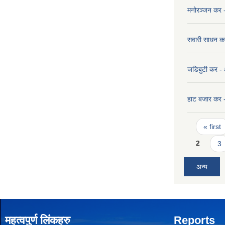
मनोरञ्जन कर
सवारी साधन 
जडिबुटी कर 
हाट बजार कर
Pages
« first
2
3
अन्य
महत्वपुर्ण लिंकहरु
Reports