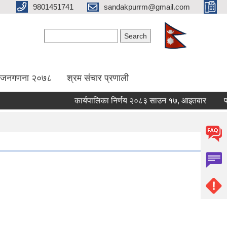
9801451741
sandakpurrm@gmail.com
Search form
Search
िय जनगणना २०७८
श्रम संचार प्रणाली
कार्यपालिका निर्णय २०८३ साउन १७, आइतबार
पशुपन