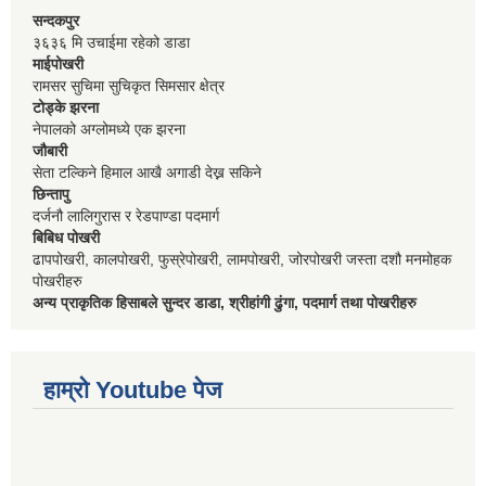
सन्दकपुर
३६३६ मि उचाईमा रहेको डाडा
माईपोखरी
रामसर सुचिमा सुचिकृत सिमसार क्षेत्र
टोड्के झरना
नेपालको अग्लोमध्ये एक झरना
जौबारी
सेता टल्किने हिमाल आखै अगाडी देख्न सकिने
छिन्तापु
दर्जनौ लालिगुरास र रेडपाण्डा पदमार्ग
बिबिध पोखरी
ढापपोखरी, कालपोखरी, फुस्रेपोखरी, लामपोखरी, जोरपोखरी जस्ता दशौ मनमोहक
पोखरीहरु
अन्य प्राकृतिक हिसाबले सुन्दर डाडा, श्रीहांगी ढुंगा, पदमार्ग तथा पोखरीहरु
हाम्रो Youtube पेज