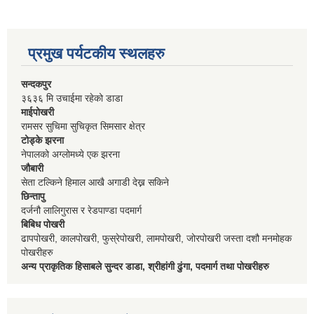
प्रमुख पर्यटकीय स्थलहरु
सन्दकपुर
३६३६ मि उचाईमा रहेको डाडा
माईपोखरी
रामसर सुचिमा सुचिकृत सिमसार क्षेत्र
टोड्के झरना
नेपालको अग्लोमध्ये एक झरना
जौबारी
सेता टल्किने हिमाल आखै अगाडी देख्न सकिने
छिन्तापु
दर्जनौ लालिगुरास र रेडपाण्डा पदमार्ग
बिबिध पोखरी
ढापपोखरी, कालपोखरी, फुस्रेपोखरी, लामपोखरी, जोरपोखरी जस्ता दशौ मनमोहक
पोखरीहरु
अन्य प्राकृतिक हिसाबले सुन्दर डाडा, श्रीहांगी ढुंगा, पदमार्ग तथा पोखरीहरु