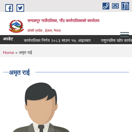
Skip to main content
सन्दकपुर गाउँपालिका, गाँउ कार्यपालिकाको कार्यालय
कोशी प्रदेश , ईलाम, नेपाल
अपडेट
कार्यपालिका निर्णय २०८३ साउन १७, आइतबार
पशुपन्छीमा खोप कार्यक्म
You are here
Home
» अमृत राई
अमृत राई