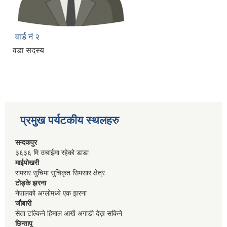
वार्ड नं २
वडा सदस्य
प्रमुख पर्यटकीय स्थलहरु
सन्दकपुर
३६३६ मि उचाईमा रहेको डाडा
माईपोखरी
रामसर सुचिमा सुचिकृत सिमसार क्षेत्र
टोड्के झरना
नेपालको अग्लोमध्ये एक झरना
जौबारी
सेता टल्किने हिमाल आखै अगाडी देख्न सकिने
छिन्तापु