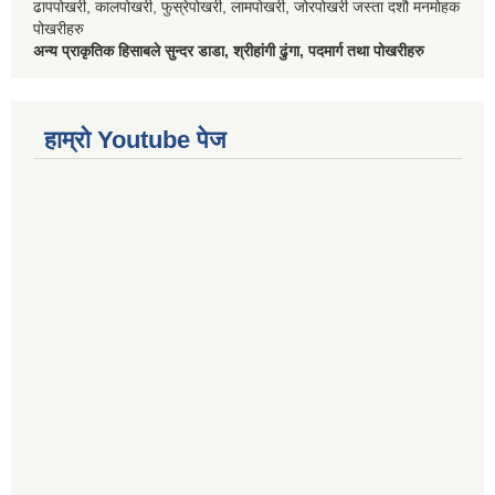
ढापपोखरी, कालपोखरी, फुस्रेपोखरी, लामपोखरी, जोरपोखरी जस्ता दशौ मनमोहक
पोखरीहरु
अन्य प्राकृतिक हिसाबले सुन्दर डाडा, श्रीहांगी ढुंगा, पदमार्ग तथा पोखरीहरु
हाम्रो Youtube पेज