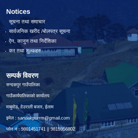
Notices
सूचना तथा समाचार
सार्वजनिक खरीद /बोलपत्र सूचना
ऐन, कानुन तथा निर्देशिका
कर तथा शुल्कहरु
सम्पर्क विवरण
सन्दकपुर गाउँपालिका
गाउँकार्यपालिकाको कार्यालय
माबुमोड, देउराली बजार, ईलाम
इमेल :
sandakpurrm@gmail.com
फोन नं : 9801451741 || 9815956802