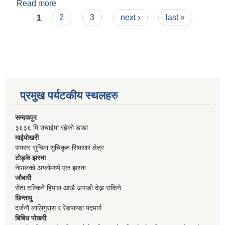
Read more
about २१. स्थानीय तहको उपभोक्ता समिति गठन,
Pages
परिचालन तथा व्यवस्थापन सम्बन्धि कार्यविधि
1
2
3
next ›
last »
प्रमुख पर्यटकीय स्थलहरु
सन्दकपुर
३६३६ मि उचाईमा रहेको डाडा
माईपोखरी
रामसर सुचिमा सुचिकृत सिमसार क्षेत्र
टोड्के झरना
नेपालको अग्लोमध्ये एक झरना
जौबारी
सेता टल्किने हिमाल आखै अगाडी देख्न सकिने
छिन्तापु
दर्जनौ लालिगुरास र रेडपाण्डा पदमार्ग
बिबिध पोखरी