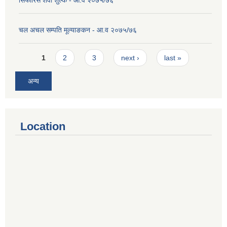
सिफारिस शेवा शुल्क - आ.व २०७५/७६
चल अचल सम्पति मूल्याङकन - आ.व २०७५/७६
Pages
1
2
3
next ›
last »
अन्य
Location