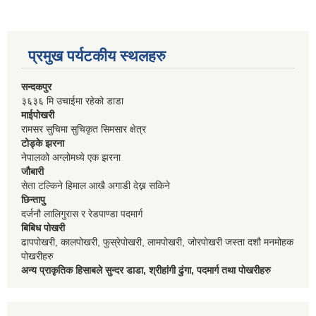
प्रमुख पर्यटकीय स्थलहरु
सन्दकपुर
३६३६ मि उचाईमा रहेको डाडा
माईपोखरी
रामसर सुचिमा सुचिकृत सिमसार क्षेत्र
टोड्के झरना
नेपालको अग्लोमध्ये एक झरना
जौबारी
सेता टल्किने हिमाल आखै अगाडी देख्न सकिने
छिन्तापु
दर्जनौ लालिगुरास र रेडपाण्डा पदमार्ग
बिबिध पोखरी
ढापपोखरी, कालपोखरी, फुस्रेपोखरी, लामपोखरी, जोरपोखरी जस्ता दशौ मनमोहक
पोखरीहरु
अन्य प्राकृतिक हिसाबले सुन्दर डाडा, श्रीहांगी ढुंगा, पदमार्ग तथा पोखरीहरु