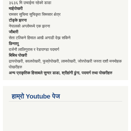
३६३६ मि उचाईमा रहेको डाडा
माईपोखरी
रामसर सुचिमा सुचिकृत सिमसार क्षेत्र
टोड्के झरना
नेपालको अग्लोमध्ये एक झरना
जौबारी
सेता टल्किने हिमाल आखै अगाडी देख्न सकिने
छिन्तापु
दर्जनौ लालिगुरास र रेडपाण्डा पदमार्ग
बिबिध पोखरी
ढापपोखरी, कालपोखरी, फुस्रेपोखरी, लामपोखरी, जोरपोखरी जस्ता दशौ मनमोहक
पोखरीहरु
अन्य प्राकृतिक हिसाबले सुन्दर डाडा, श्रीहांगी ढुंगा, पदमार्ग तथा पोखरीहरु
हाम्रो Youtube पेज