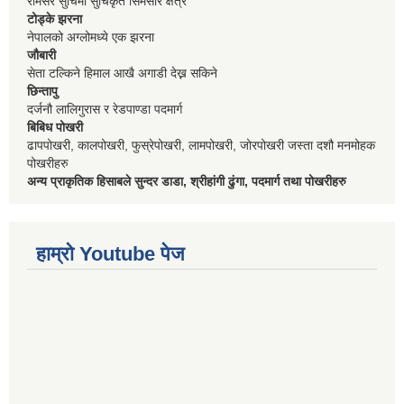
रामसर सुचिमा सुचिकृत सिमसार क्षेत्र
टोड्के झरना
नेपालको अग्लोमध्ये एक झरना
जौबारी
सेता टल्किने हिमाल आखै अगाडी देख्न सकिने
छिन्तापु
दर्जनौ लालिगुरास र रेडपाण्डा पदमार्ग
बिबिध पोखरी
ढापपोखरी, कालपोखरी, फुस्रेपोखरी, लामपोखरी, जोरपोखरी जस्ता दशौ मनमोहक
पोखरीहरु
अन्य प्राकृतिक हिसाबले सुन्दर डाडा, श्रीहांगी ढुंगा, पदमार्ग तथा पोखरीहरु
हाम्रो Youtube पेज