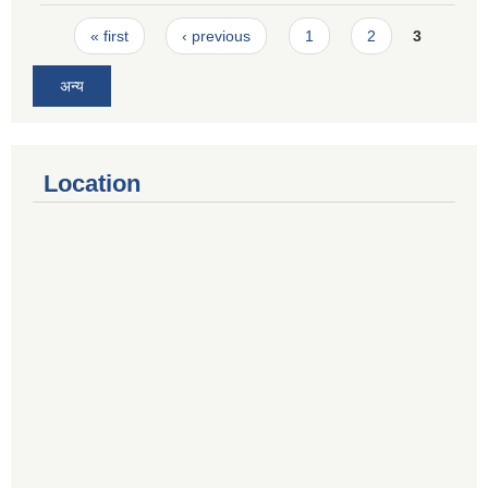
Pages
« first
‹ previous
1
2
3
अन्य
Location