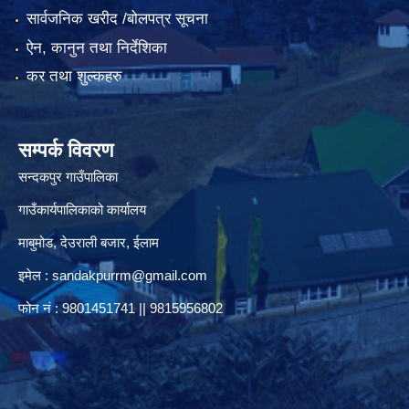
सार्वजनिक खरीद /बोलपत्र सूचना
ऐन, कानुन तथा निर्देशिका
कर तथा शुल्कहरु
सम्पर्क विवरण
सन्दकपुर गाउँपालिका
गाउँकार्यपालिकाको कार्यालय
माबुमोड, देउराली बजार, ईलाम
इमेल :
sandakpurrm@gmail.com
फोन नं : 9801451741 || 9815956802