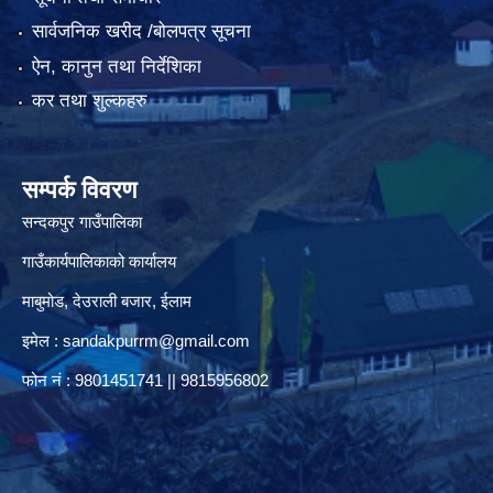
सार्वजनिक खरीद /बोलपत्र सूचना
ऐन, कानुन तथा निर्देशिका
कर तथा शुल्कहरु
सम्पर्क विवरण
सन्दकपुर गाउँपालिका
गाउँकार्यपालिकाको कार्यालय
माबुमोड, देउराली बजार, ईलाम
इमेल :
sandakpurrm@gmail.com
फोन नं : 9801451741 || 9815956802