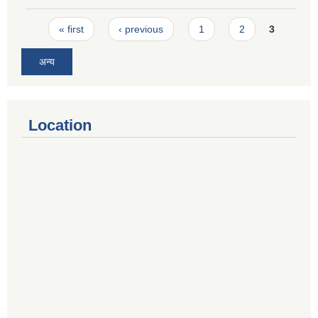
Pages
« first
‹ previous
1
2
3
अन्य
Location