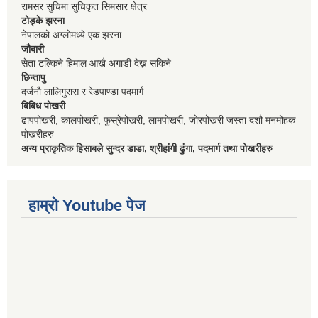
रामसर सुचिमा सुचिकृत सिमसार क्षेत्र
टोड्के झरना
नेपालको अग्लोमध्ये एक झरना
जौबारी
सेता टल्किने हिमाल आखै अगाडी देख्न सकिने
छिन्तापु
दर्जनौ लालिगुरास र रेडपाण्डा पदमार्ग
बिबिध पोखरी
ढापपोखरी, कालपोखरी, फुस्रेपोखरी, लामपोखरी, जोरपोखरी जस्ता दशौ मनमोहक
पोखरीहरु
अन्य प्राकृतिक हिसाबले सुन्दर डाडा, श्रीहांगी ढुंगा, पदमार्ग तथा पोखरीहरु
हाम्रो Youtube पेज